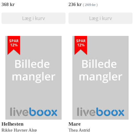
368 kr
236 kr
(
269 kr
)
Læg i kurv
Læg i kurv
SPAR
SPAR
12%
12%
Helhesten
Mare
Rikke Havner Alrø
Thea Astrid