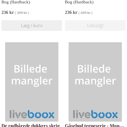
Bog (Hardback)
Bog (Hardback)
236 kr
236 kr
(
269 kr
)
(
269 kr
)
Læg i kurv
Udsolgt
De rødhårede dukkers skrig
Gåsehud tegneserie - Monsterblod