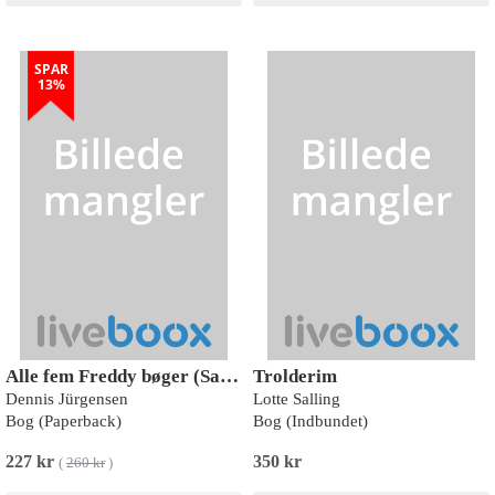
SPAR
13%
Alle fem Freddy bøger (Sampak 1-5)
Trolderim
Dennis Jürgensen
Lotte Salling
Bog (Paperback)
Bog (Indbundet)
227 kr
350 kr
(
260 kr
)