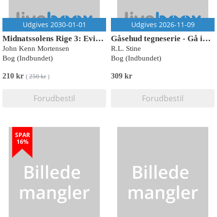
Udgives 2030-01-01
Udgives 2026-11-09
Midnatssolens Rige 3: Evighedens kant
Gåsehud tegneserie - Gå ikke ned i kælderen
John Kenn Mortensen
R.L. Stine
Bog (Indbundet)
Bog (Indbundet)
210 kr
309 kr
(
250 kr
)
Forudbestil
Forudbestil
SPAR
16%