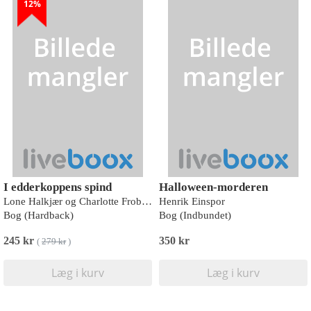
12%
I edderkoppens spind
Halloween-morderen
Lone Halkjær og Charlotte Frobenius
Henrik Einspor
Bog (Hardback)
Bog (Indbundet)
245 kr
350 kr
(
279 kr
)
Læg i kurv
Læg i kurv