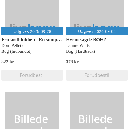
Udgives 2026-09-28
Udgives 2026-09-04
Frokostklubben - En sumpet ting
Hvem sagde BØH?
Dom Pelletier
Jeanne Willis
Bog (Indbundet)
Bog (Hardback)
322 kr
378 kr
Forudbestil
Forudbestil