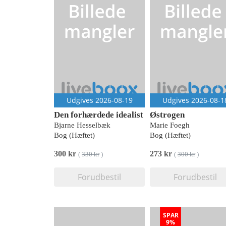
Udgives 2026-08-19
Udgives 2026-08-1
Den forhærdede idealist
Østrogen
Bjarne Hesselbæk
Marie Foegh
Bog (Hæftet)
Bog (Hæftet)
300 kr
273 kr
(
330 kr
)
(
300 kr
)
Forudbestil
Forudbestil
SPAR
9%