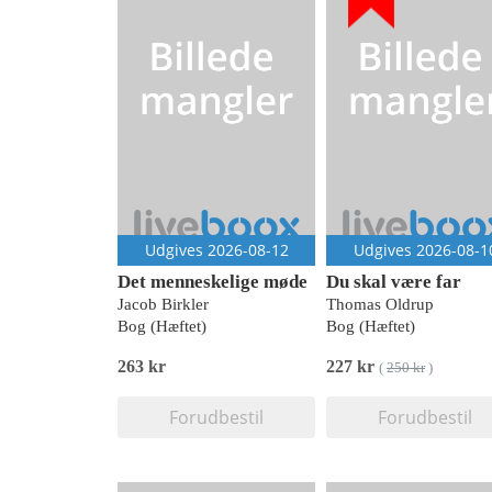
Udgives 2026-08-12
Udgives 2026-08-1
Det menneskelige møde
Du skal være far
Jacob Birkler
Thomas Oldrup
Bog (Hæftet)
Bog (Hæftet)
263 kr
227 kr
(
250 kr
)
Forudbestil
Forudbestil