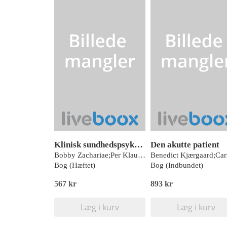
Klinisk sundhedspsykologi
Den akutte patient
Bobby Zachariae;Per Klausen Fink;Torben Jørgensen;Mikael Thastum;Mikkel Arendt;Lisbeth Frostholm;Kaj Sparle Christensen;Tina Birgitte Wisbech Carstensen;John Weinman;Lene Vase Toft;Charlotte Ulrikka Rask;Bo Bach;Tonny Elmose Andersen;Thomas Tandrup Lamm;Ali Amidi;Heidi Frølund Pedersen;Maja O’Connor;Majbritt Mostrup Pedersen;Gitta Wörtwein;Tine Bennedsen Gehrt;Elisabeth Larsen Engholm
Bog (Hæftet)
Bog (Indbundet)
567 kr
893 kr
Læg i kurv
Læg i kurv