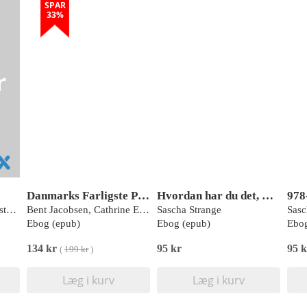
SPAR
33%
Danmarks Farligste Plade
Hvordan har du det, mormor?
978
Benedict Kjærgaard;Carsten Bindslev-Jensen;Claus Otto Carl Zachariae;Henrik Lund-Andersen;Jens Flensted Lassen;Kent Kristensen;Niels Qvist;Søren Højberg;Søren Loumann Nielsen;Anette Drøhse Kjeldsen;Mads Klokker;Kim Dalhoff;Jacob Steinmetz;Christian Backer Mogensen;Dan Brun Petersen;Jakob Stensballe;Christian Laursen;Henrik Boye Jensen;Christian Maschmann;Marie-Laure Bouchy Jacobsson;Anders Hougaard;Erik Zimmermann-Nielsen;Annmarie Lassen;Niels Erik Ebbehøj;Charlotte Mortz;Casper Claudius;Torben Bjerregaard Larsen;Mats Jacob Hermansson Lindberg;Stefan Posth;Jesper Weile;Peter Thomsen;Jens-Ulrik Stæhr Jensen;Morten Hylander Møller;Halfdan Lauridsen;Hedvig Björkman;Karen Lehrmann Ægidius;Mikkel Rune Vossen Rasmussen;Ásgeir Snær Vilhjálmsson;Ljubica Vukelic Andersen;Michael Mølmer;Jesper Juul Larsen;Kristoffer K. Brockhattingen;Rikke Holmgaard;Barbara Ratajczyk;Marie Norsker Folke;Henrik Ømark;Anja Julie Huusom;Michael Dan Arvig;Jesper Wamberg;Gro Egholm;Lars Wiuff Andersen;John Sitarz;Pia Iben Pietersen;Asger Granfeldt;Jes Sloth Mathiesen;Fie Juhl Vojdeman;Emil Iversen;Joakim Cordtz;Jakob Lundager Forberg;Casper Lund-Andersen;Karen Louise Ellekjær
Bent Jacobsen, Cathrine Errboe
Sascha Strange
Sasc
Ebog (epub)
Ebog (epub)
Ebog
134 kr
95 kr
95 k
(
199 kr
)
Læg i kurv
Læg i kurv