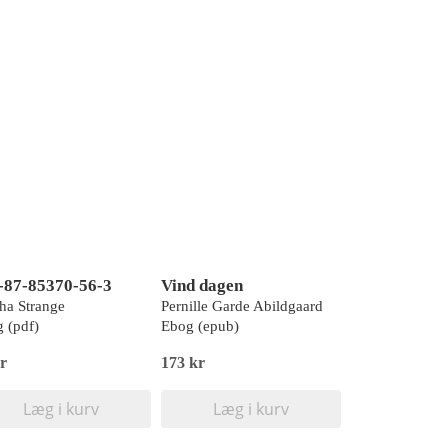
-87-85370-56-3
Vind dagen
ha Strange
Pernille Garde Abildgaard
 (pdf)
Ebog (epub)
r
173 kr
Læg i kurv
Læg i kurv