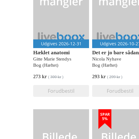
Udgives 2026-12-31
Udgives 2026-10-2
Hæklet anatomi
Gitte Marie Stendys
Nicola Nyhave
Bog (Hæftet)
Bog (Hæftet)
273 kr
293 kr
(
300 kr
)
(
299 kr
)
Forudbestil
Forudbestil
SPAR
5%