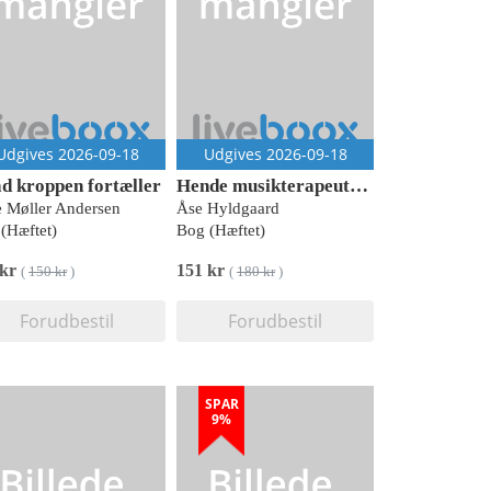
Udgives 2026-09-18
Udgives 2026-09-18
d kroppen fortæller
Hende musikterapeuten kommer og spiller
 Møller Andersen
Åse Hyldgaard
(Hæftet)
Bog (Hæftet)
 kr
151 kr
(
150 kr
)
(
180 kr
)
Forudbestil
Forudbestil
SPAR
9%