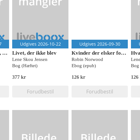
7
Udgives 2026-10-22
Udgives 2026-09-30
Det er jo bare sådan, jeg er
Livet, der ikke blev
Kvinder der elsker for meget
Hva
Lene Skou Jensen
Robin Norwood
Lene
Bog (Hæftet)
Ebog (epub)
Bog 
377 kr
126 kr
126
Forudbestil
Forudbestil