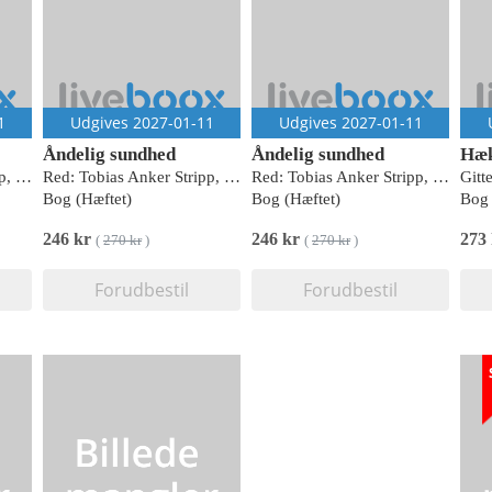
1
Udgives 2027-01-11
Udgives 2027-01-11
Åndelig sundhed
Åndelig sundhed
Hæk
Red: Tobias Anker Stripp, Per Torp Sangild, Niels Henrik Gregersen
Red: Tobias Anker Stripp, Per Torp Sangild, Niels Henrik Gregersen
Red: Tobias Anker Stripp, Per Torp Sangild, Niels Henrik Gregersen
Gitt
Bog (Hæftet)
Bog (Hæftet)
Bog 
246 kr
246 kr
273
(
270 kr
)
(
270 kr
)
Forudbestil
Forudbestil