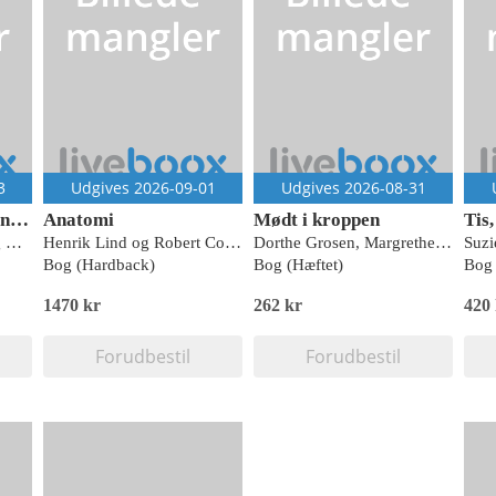
3
Udgives 2026-09-01
Udgives 2026-08-31
Bulmeurt og brændenælder
Anatomi
Mødt i kroppen
Inge Kjær Kristensen og Mette Kjær
Henrik Lind og Robert Coumine Riis
Dorthe Grosen, Margrethe Møller, Aksel M. Grosen
Suzi
Bog (Hardback)
Bog (Hæftet)
Bog 
1470 kr
262 kr
420
Forudbestil
Forudbestil