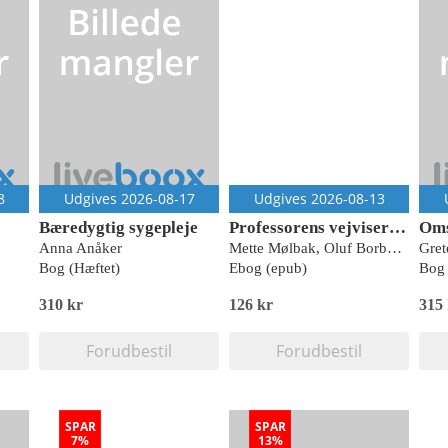
8
Udgives 2026-08-17
Udgives 2026-08-13
Bæredygtig sygepleje
Professorens vejviser til sundhed indefra
Oms
Anna Anåker
Mette Mølbak, Oluf Borbye Pedersen
Bog (Hæftet)
Ebog (epub)
Bog 
310 kr
126 kr
315
Forudbestil
Forudbestil
SPAR
SPAR
7%
13%