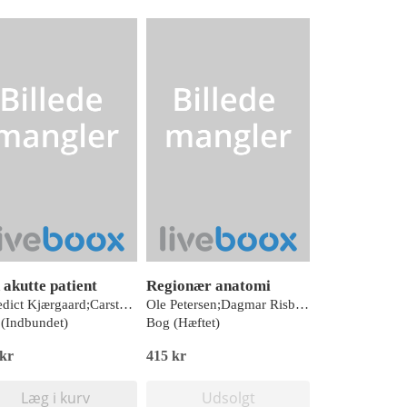
 akutte patient
Regionær anatomi
Benedict Kjærgaard;Carsten Bindslev-Jensen;Claus Otto Carl Zachariae;Henrik Lund-Andersen;Jens Flensted Lassen;Kent Kristensen;Niels Qvist;Søren Højberg;Søren Loumann Nielsen;Anette Drøhse Kjeldsen;Mads Klokker;Kim Dalhoff;Jacob Steinmetz;Christian Backer Mogensen;Dan Brun Petersen;Jakob Stensballe;Christian Laursen;Henrik Boye Jensen;Christian Maschmann;Marie-Laure Bouchy Jacobsson;Anders Hougaard;Erik Zimmermann-Nielsen;Annmarie Lassen;Niels Erik Ebbehøj;Charlotte Mortz;Casper Claudius;Torben Bjerregaard Larsen;Mats Jacob Hermansson Lindberg;Stefan Posth;Jesper Weile;Peter Thomsen;Jens-Ulrik Stæhr Jensen;Morten Hylander Møller;Halfdan Lauridsen;Hedvig Björkman;Karen Lehrmann Ægidius;Mikkel Rune Vossen Rasmussen;Ásgeir Snær Vilhjálmsson;Ljubica Vukelic Andersen;Michael Mølmer;Jesper Juul Larsen;Kristoffer K. Brockhattingen;Rikke Holmgaard;Barbara Ratajczyk;Marie Norsker Folke;Henrik Ømark;Anja Julie Huusom;Michael Dan Arvig;Jesper Wamberg;Gro Egholm;Lars Wiuff Andersen;John Sitarz;Pia Iben Pietersen;Asger Granfeldt;Jes Sloth Mathiesen;Fie Juhl Vojdeman;Emil Iversen;Joakim Cordtz;Jakob Lundager Forberg;Casper Lund-Andersen;Karen Louise Ellekjær
Ole Petersen;Dagmar Risbøl Hansen;Helle Hasager Damkier
(Indbundet)
Bog (Hæftet)
 kr
415 kr
Læg i kurv
Udsolgt