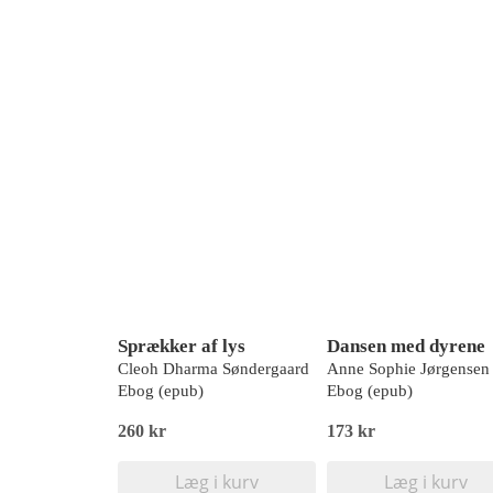
Sprækker af lys
Dansen med dyrene
Cleoh Dharma Søndergaard
Anne Sophie Jørgensen
Ebog (epub)
Ebog (epub)
260 kr
173 kr
Læg i kurv
Læg i kurv