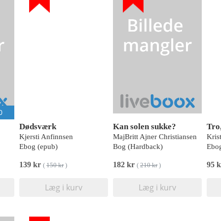
0
Dødsværk
Kan solen sukke?
Tro,
Kjersti Anfinnsen
MajBritt Ajner Christiansen
Kris
Ebog (epub)
Bog (Hardback)
Ebog
139 kr
182 kr
95 k
(
150 kr
)
(
210 kr
)
Læg i kurv
Læg i kurv