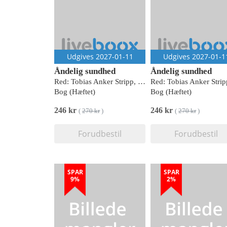
Udgives 2027-01-11
Udgives 2027-01-1
Åndelig sundhed
Åndelig sundhed
Red: Tobias Anker Stripp, Per Torp Sangild, Niels Henrik Gregersen
Bog (Hæftet)
Bog (Hæftet)
246 kr
246 kr
(
270 kr
)
(
270 kr
)
Forudbestil
Forudbestil
SPAR
SPAR
9%
2%