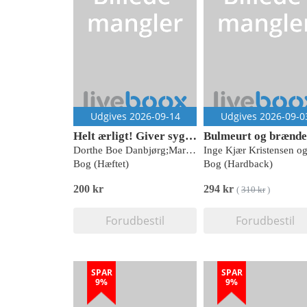
Udgives 2026-09-14
Udgives 2026-09-0
Helt ærligt! Giver sygeplejeforskning bedre sygepleje?
Dorthe Boe Danbjørg;Mari Holen;Astrid Elkjær Sørensen;Hanne Mainz;Helle Timm;Jette Joost Michaelsen;Karin Anna Petersen;Kristian Larsen;Mette Grønkjær;Rikke Jørgensen;Siri Lygum Voldbjerg;Helle Ploug Hansen
Bog (Hæftet)
Bog (Hardback)
200 kr
294 kr
(
310 kr
)
Forudbestil
Forudbestil
SPAR
SPAR
9%
9%