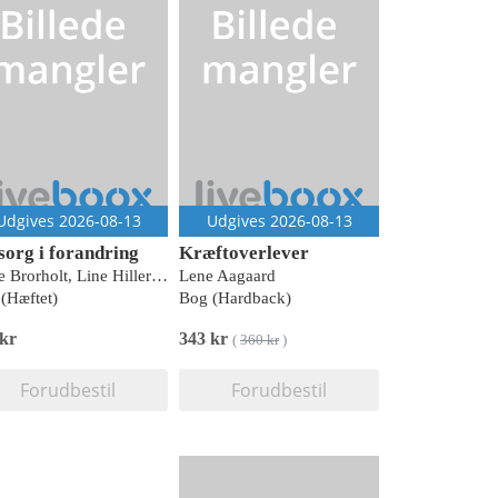
Udgives 2026-08-13
Udgives 2026-08-13
org i forandring
Kræftoverlever
Grete Brorholt, Line Hillersdal, Niels Sandholm Larsen & Gitte Wind (red.)
Lene Aagaard
(Hæftet)
Bog (Hardback)
 kr
343 kr
(
360 kr
)
Forudbestil
Forudbestil