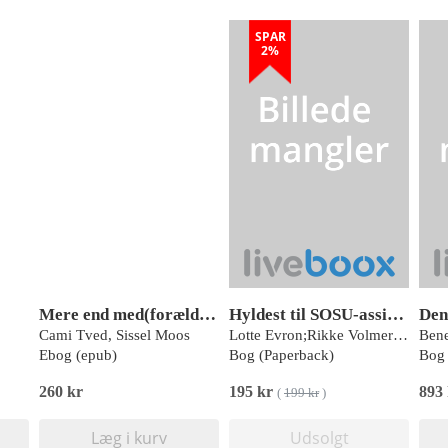
SPAR
2%
Mere end med(forælder)
Hyldest til SOSU-assistenternes faglighed - fra Frederiksberg til hele landet
Den
Cami Tved, Sissel Moos
Lotte Evron;Rikke Volmer Brandsen;Susanne Malchau Dietz
Ebog (epub)
Bog (Paperback)
Bog 
260 kr
195 kr
893
(
199 kr
)
Læg i kurv
Udsolgt