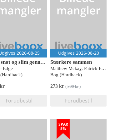
Udgives 2026-08-25
Udgives 2026-08-20
Tis, snot og slim gennem tiderne
Stærkere sammen
e Edge
Matthew Mckay, Patrick Fanning og Kim Paleg
(Hardback)
Bog (Hardback)
 kr
273 kr
(
300 kr
)
Forudbestil
Forudbestil
SPAR
5%