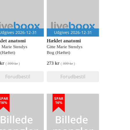
Udgives 2026-12-31
Udgives 2026-12-31
let anatomi
Hæklet anatomi
e Marie Stendys
Gitte Marie Stendys
(Hæftet)
Bog (Hæftet)
 kr
273 kr
(
300 kr
)
(
300 kr
)
Forudbestil
Forudbestil
SPAR
SPAR
16%
16%