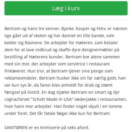
Læg i kurv
Bertram og hans tre venner, Bjarke, Kasper og Felix, er næsten
lige gået ud af skolen og har dannet en lille bande, som
kalder sig Ravnene. De arbejder for Hæleren, som betaler
dem for at lave indbrud og skaffe dyre designermøbler på
bestilling af Hælerens kunder. Bertram bor alene sammen
med sin mor, der arbejder som servitrice i restaurant
Firkløveret. Hun tror, at Bertram tjener sine penge som
reklameomdeler. Bertram husker ikke sin far særlig godt, han
var kun syv år, da faren blev anholdt for drab og idømt
fængsel på livstid. En dag stjæler Bertram en smart og dyr
cognacfarvet "Schott Made in USA"-læderjakke i restauranten,
hvor hans mor arbejder. Han finder noget skjult i en lomme
under foret. Det får fatale følger ikke kun for Bertram.
SANITØREN er en krimiserie på seks afsnit.