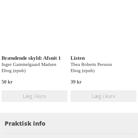
Brændende skyld: Afsnit 1
Listen
Inger Gammelgaard Madsen
Thea Roberts Persson
Ebog (epub)
Ebog (epub)
50 kr
39 kr
Læg i kurv
Læg i kurv
Praktisk info