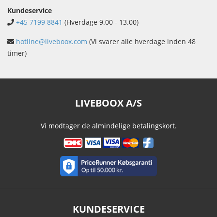
Kundeservice
+45 7199 8841
(Hverdage 9.00 - 13.00)
hotline@liveboox.com
(Vi svarer alle hverdage inden 48
timer)
LIVEBOOX A/S
Vi modtager de almindelige betalingskort.
KUNDESERVICE