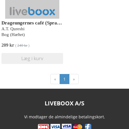
Drageungernes café (Sprayed edges)
A.T. Qureshi
Bog (Hæftet)
209 kr
(
240 kr
)
Læg i kurv
«
1
»
LIVEBOOX A/S
Vi modtager de almindelige betalingskort.