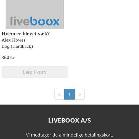
Hvem er blevet væk?
Alex Howes
Bog (Hardback)
364 kr
Læg i kurv
«
1
»
LIVEBOOX A/S
Vi modtager de almindelige betalingskort.