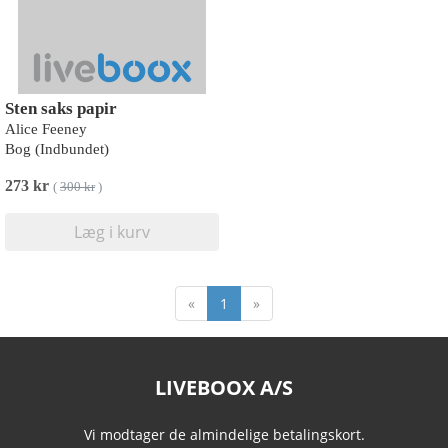
Sten saks papir
Alice Feeney
Bog (Indbundet)
273 kr
(
300 kr
)
Læg i kurv
«
1
»
LIVEBOOX A/S
Vi modtager de almindelige betalingskort.