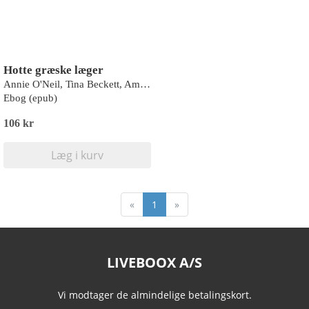
Hotte græske læger
Annie O'Neil, Tina Beckett, Amalie Berlin, Amy Ruttan
Ebog (epub)
106 kr
Læg i kurv
«
1
»
LIVEBOOX A/S
Vi modtager de almindelige betalingskort.