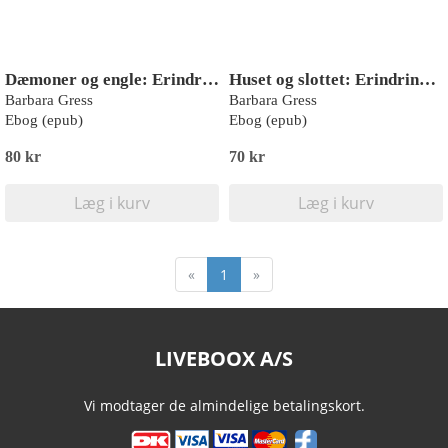
Dæmoner og engle: Erindringsroman
Huset og slottet: Erindringsroman
Barbara Gress
Barbara Gress
Ebog (epub)
Ebog (epub)
80 kr
70 kr
Læg i kurv
Læg i kurv
«
1
»
LIVEBOOX A/S
Vi modtager de almindelige betalingskort.