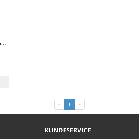
Huset og slottet: Erindringsroman
«
1
»
KUNDESERVICE