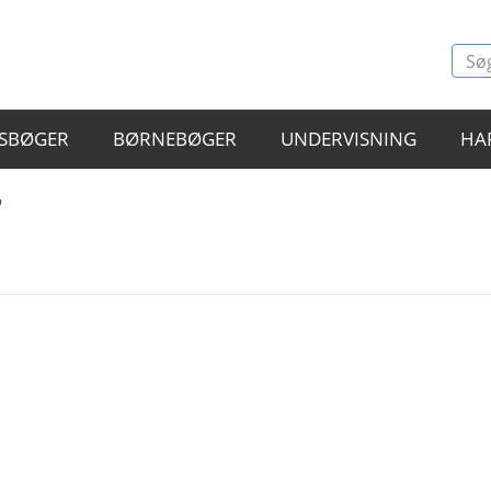
SBØGER
BØRNEBØGER
UNDERVISNING
HA
"