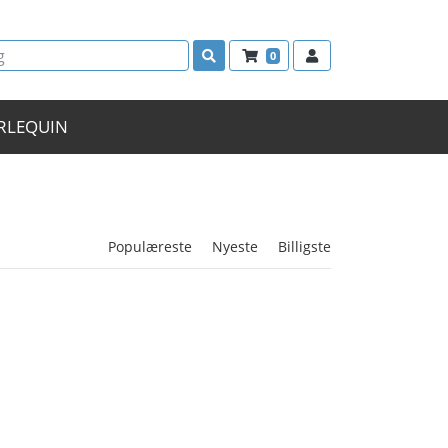
0
RLEQUIN
Populæreste
Nyeste
Billigste