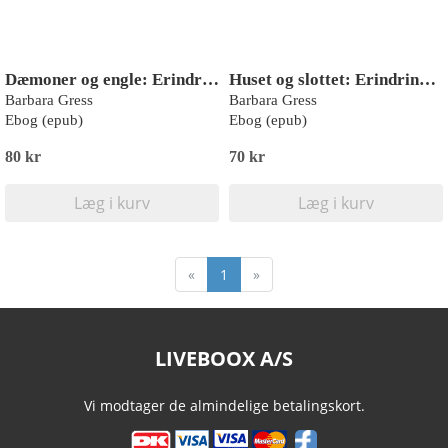
Dæmoner og engle: Erindringsroman
Huset og slottet: Erindringsroman
Barbara Gress
Barbara Gress
Ebog (epub)
Ebog (epub)
80 kr
70 kr
Læg i kurv
Læg i kurv
«
1
»
LIVEBOOX A/S
Vi modtager de almindelige betalingskort.