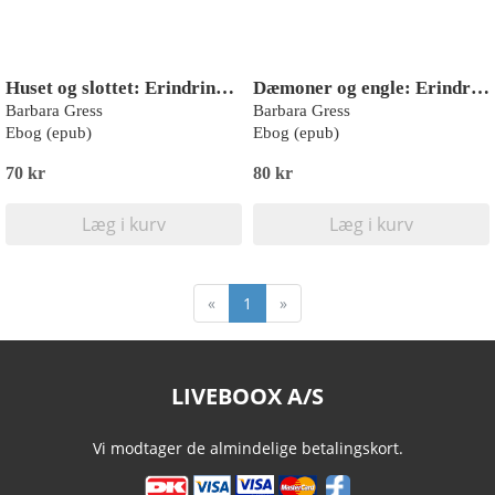
Huset og slottet: Erindringsroman
Dæmoner og engle: Erindringsroman
Barbara Gress
Barbara Gress
Ebog (epub)
Ebog (epub)
70 kr
80 kr
Læg i kurv
Læg i kurv
«
1
»
LIVEBOOX A/S
Vi modtager de almindelige betalingskort.