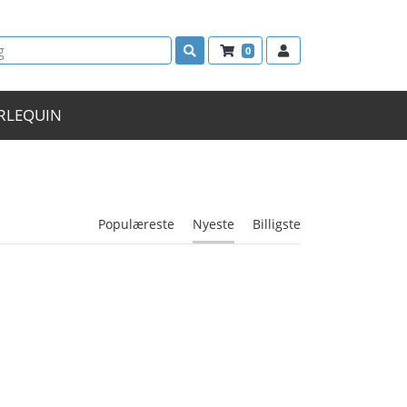
0
RLEQUIN
Populæreste
Nyeste
Billigste