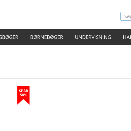
SBØGER
BØRNEBØGER
UNDERVISNING
HA
SPAR
58%