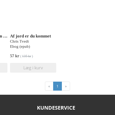
Den som forvolder en andens død
Af jord er du kommet
Chris Tvedt
Ebog (epub)
57 kr
(
135 kr
)
Læg i kurv
«
1
»
KUNDESERVICE