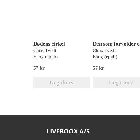
Dødens cirkel
Chris Tvedt
Chris Tvedt
Ebog (epub)
Ebog (epub)
57 kr
57 kr
Læg i kurv
Læg i kurv
LIVEBOOX A/S