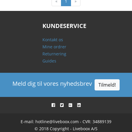
«
1
»
KUNDESERVICE
Kontakt os
Mine ordrer
Returnering
Guides
Meld dig til vores nyhedsbrev
Tilmeld!
E-mail:
hotline@liveboox.com
- CVR: 34889139
© 2018 Copyright - Liveboox A/S