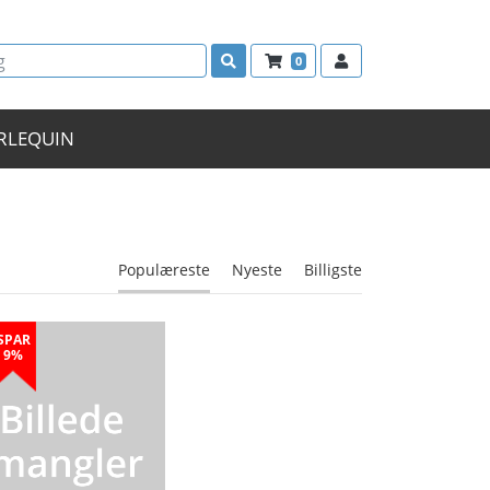
0
RLEQUIN
Populæreste
Nyeste
Billigste
SPAR
9%