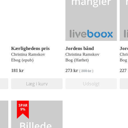
Kærlighedens pris
Jordens bånd
Jor
Christina Ramskov
Christina Ramskov
Chri
Ebog (epub)
Bog (Hæftet)
Bog 
181 kr
273 kr
227
(
300 kr
)
Læg i kurv
Udsolgt
SPAR
9%