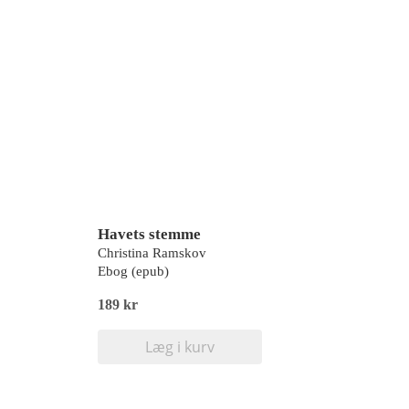
Havets stemme
Christina Ramskov
Ebog (epub)
189 kr
Læg i kurv