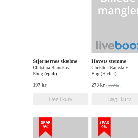
Stjernernes skæbne
Havets stemme
Christina Ramskov
Christina Ramskov
Ebog (epub)
Bog (Hæftet)
197 kr
273 kr
(
300 kr
)
Læg i kurv
Læg i kurv
SPAR
SPAR
9%
9%