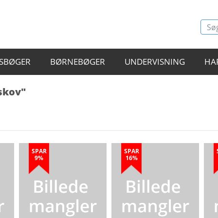
SBØGER
BØRNEBØGER
UNDERVISNING
HA
skov"
SPAR
SPAR
9%
16%