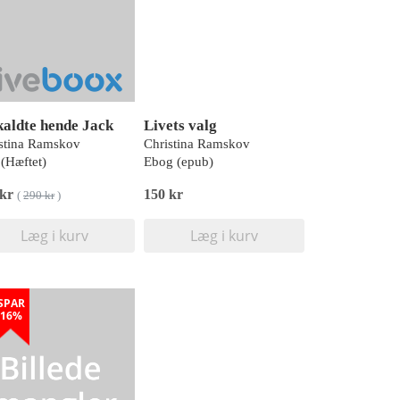
kaldte hende Jack
Livets valg
stina Ramskov
Christina Ramskov
(Hæftet)
Ebog (epub)
 kr
150 kr
(
290 kr
)
Læg i kurv
Læg i kurv
SPAR
16%