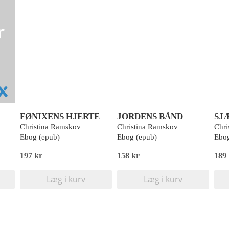
FØNIXENS HJERTE
JORDENS BÅND
SJ
Christina Ramskov
Christina Ramskov
Chri
Ebog (epub)
Ebog (epub)
Ebog
197 kr
158 kr
189
Læg i kurv
Læg i kurv