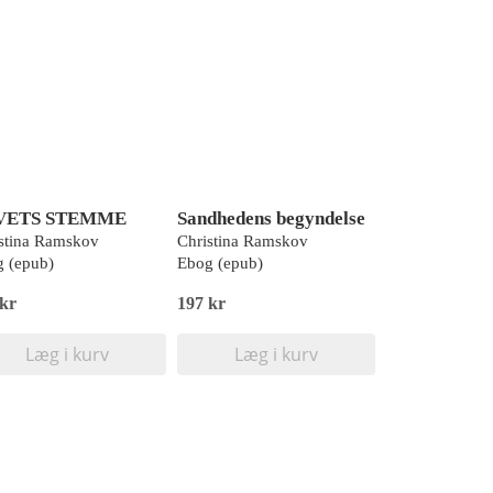
VETS STEMME
Sandhedens begyndelse
stina Ramskov
Christina Ramskov
 (epub)
Ebog (epub)
 kr
197 kr
Læg i kurv
Læg i kurv