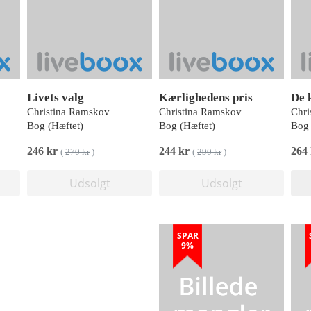
Livets valg
Kærlighedens pris
De 
Christina Ramskov
Christina Ramskov
Chri
Bog (Hæftet)
Bog (Hæftet)
Bog 
246 kr
244 kr
264
(
270 kr
)
(
290 kr
)
Udsolgt
Udsolgt
SPAR
9%