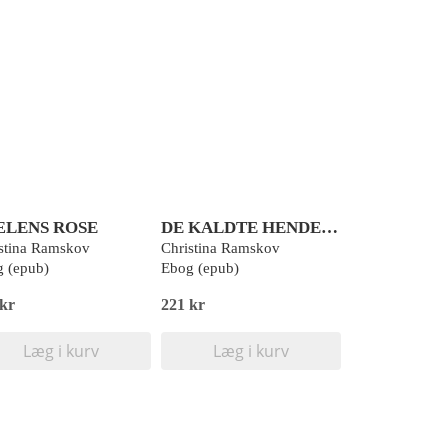
ÆLENS ROSE
DE KALDTE HENDE JACK
stina Ramskov
Christina Ramskov
 (epub)
Ebog (epub)
 kr
221 kr
Læg i kurv
Læg i kurv