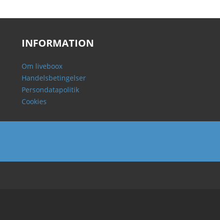
INFORMATION
Om liveboox
Handelsbetingelser
Persondatapolitik
Cookies