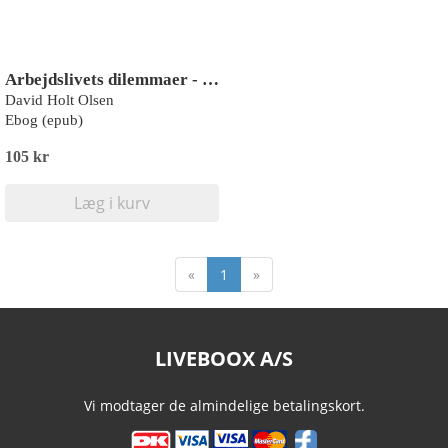
Arbejdslivets dilemmaer - MENING
David Holt Olsen
Ebog (epub)
105 kr
Læg i kurv
«
1
»
LIVEBOOX A/S
Vi modtager de almindelige betalingskort.