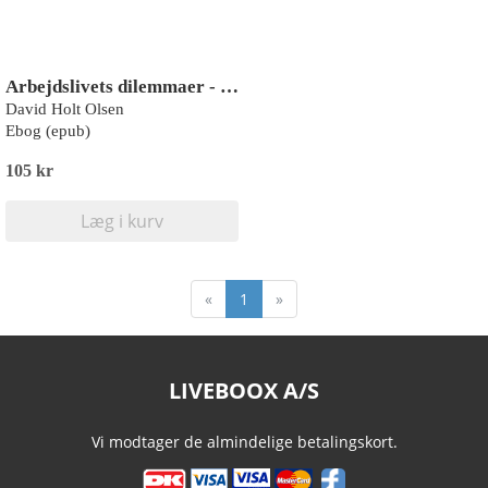
Arbejdslivets dilemmaer - MENING
David Holt Olsen
Ebog (epub)
105 kr
Læg i kurv
«
1
»
LIVEBOOX A/S
Vi modtager de almindelige betalingskort.