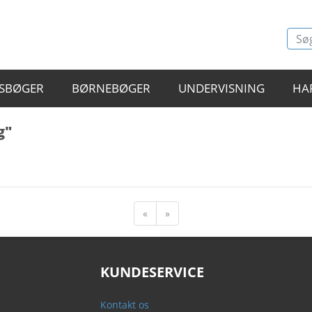
SBØGER
BØRNEBØGER
UNDERVISNING
HA
g"
«
»
KUNDESERVICE
Kontakt os