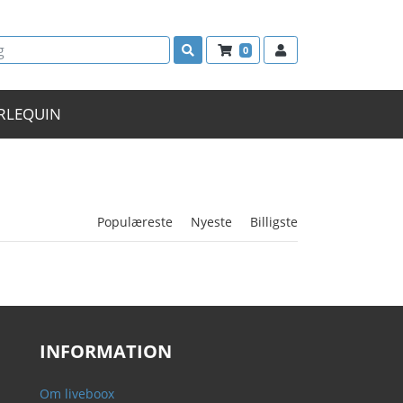
0
RLEQUIN
Populæreste
Nyeste
Billigste
INFORMATION
Om liveboox