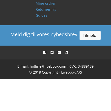
Mine ordrer
Returnering
Guides
Meld dig til vores nyhedsbrev
Tilmeld!
E-mail:
hotline@liveboox.com
- CVR: 34889139
© 2018 Copyright - Liveboox A/S