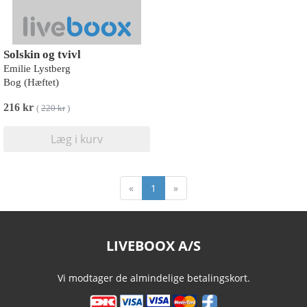
Solskin og tvivl
Emilie Lystberg
Bog (Hæftet)
216 kr
(
220 kr
)
Læg i kurv
«
1
»
LIVEBOOX A/S
Vi modtager de almindelige betalingskort.