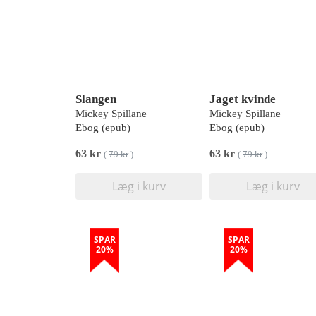
Slangen
Jaget kvinde
Mickey Spillane
Mickey Spillane
Ebog (epub)
Ebog (epub)
63 kr
63 kr
(
79 kr
)
(
79 kr
)
Læg i kurv
Læg i kurv
SPAR
SPAR
20%
20%