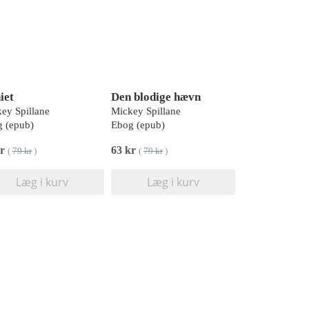
iet
Den blodige hævn
ey Spillane
Mickey Spillane
 (epub)
Ebog (epub)
kr
63 kr
(
79 kr
)
(
79 kr
)
Læg i kurv
Læg i kurv