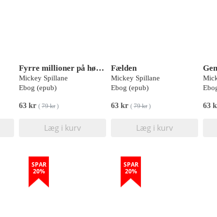
Fyrre millioner på højkant
Fælden
Gen
Mickey Spillane
Mickey Spillane
Mick
Ebog (epub)
Ebog (epub)
Ebog
63 kr
63 kr
63 
(
79 kr
)
(
79 kr
)
Læg i kurv
Læg i kurv
SPAR
SPAR
20%
20%