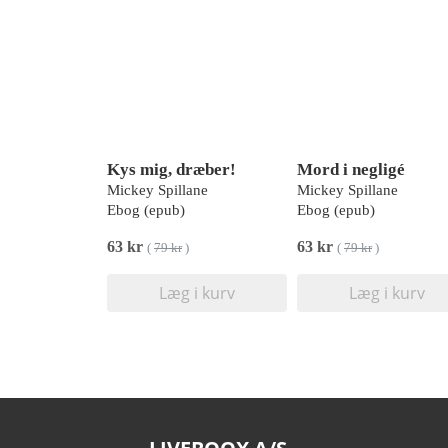
Kys mig, dræber!
Mord i negligé
Mickey Spillane
Mickey Spillane
Ebog (epub)
Ebog (epub)
63 kr
63 kr
(
79 kr
)
(
79 kr
)
Læg i kurv
Læg i kurv