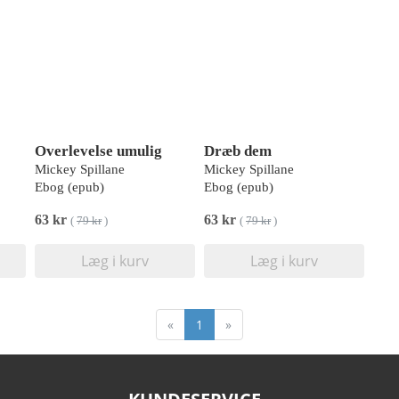
Overlevelse umulig
Dræb dem
Mickey Spillane
Mickey Spillane
Ebog (epub)
Ebog (epub)
63 kr
63 kr
(
79 kr
)
(
79 kr
)
Læg i kurv
Læg i kurv
«
1
»