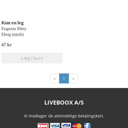
Kun en leg
Eugenia Riley
Ebog (epub)
47 kr
Læg i kurv
«
1
»
LIVEBOOX A/S
Vi modtager de almindelige betalingskort.