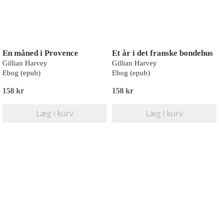
En måned i Provence
Et år i det franske bondehus
Gillian Harvey
Gillian Harvey
Ebog (epub)
Ebog (epub)
158 kr
158 kr
Læg i kurv
Læg i kurv