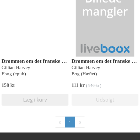
Drømmen om det franske slot
Drømmen om det franske slot
Gillian Harvey
Gillian Harvey
Ebog (epub)
Bog (Hæftet)
158 kr
111 kr
(
140 kr
)
Læg i kurv
Udsolgt
«
1
»