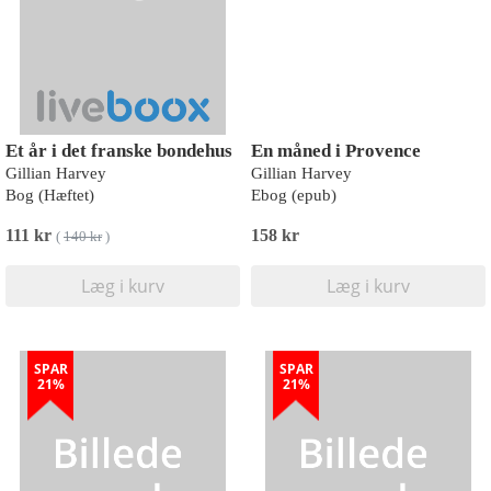
Et år i det franske bondehus
En måned i Provence
Gillian Harvey
Gillian Harvey
Bog (Hæftet)
Ebog (epub)
111 kr
158 kr
(
140 kr
)
Læg i kurv
Læg i kurv
SPAR
SPAR
21%
21%