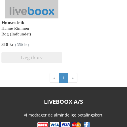
Hønsestrik
Hanne Rimmen
Bog (Indbundet)
318 kr
(
350 kr
)
Læg i kurv
«
1
»
LIVEBOOX A/S
Vi modtager de almindelige betalingskort.