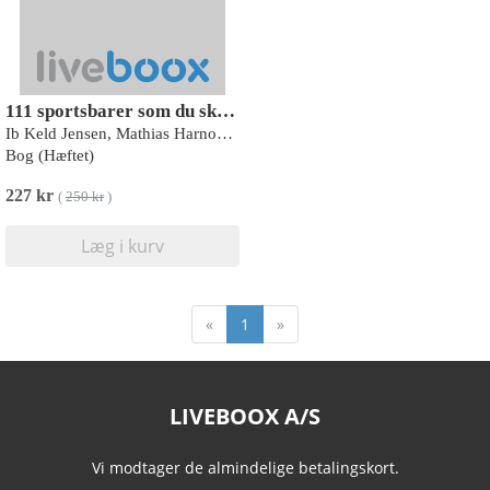
111 sportsbarer som du skal se
Ib Keld Jensen, Mathias Harnow, Caroline Abild Jessen
Bog (Hæftet)
227 kr
(
250 kr
)
Læg i kurv
«
1
»
LIVEBOOX A/S
Vi modtager de almindelige betalingskort.