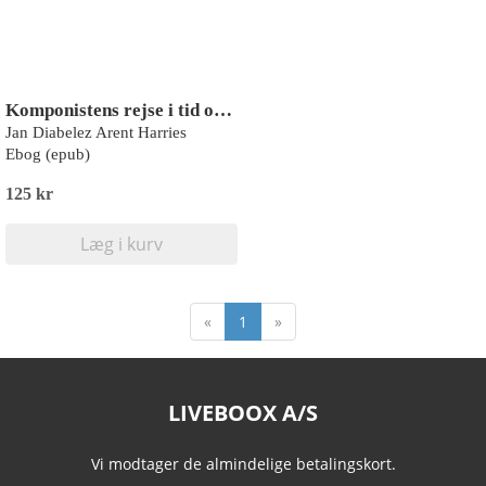
Komponistens rejse i tid og rum
Jan Diabelez Arent Harries
Ebog (epub)
125 kr
Læg i kurv
«
1
»
LIVEBOOX A/S
Vi modtager de almindelige betalingskort.