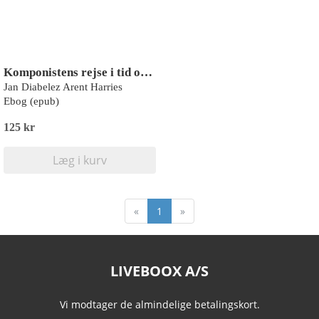
Komponistens rejse i tid og rum
Jan Diabelez Arent Harries
Ebog (epub)
125 kr
Læg i kurv
«
1
»
LIVEBOOX A/S
Vi modtager de almindelige betalingskort.