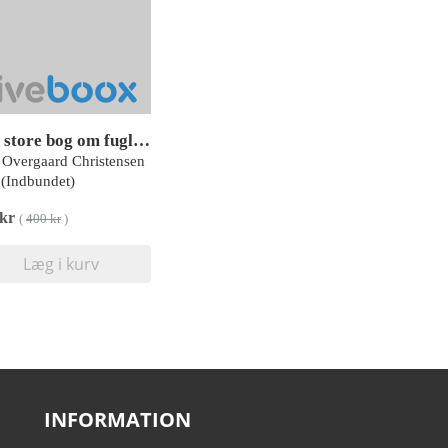
Den store bog om fugle i Danmark
 Overgaard Christensen
(Indbundet)
 kr
(
400 kr
)
Læg i kurv
INFORMATION