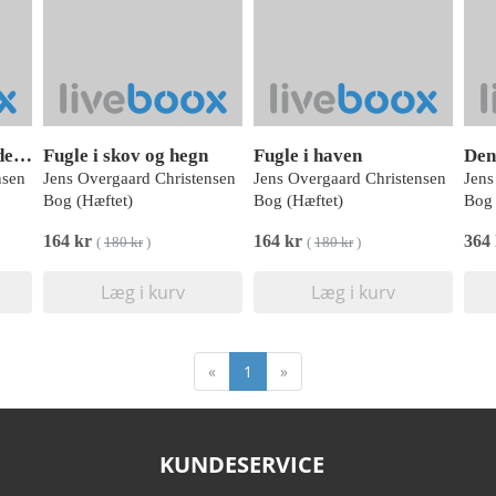
Fugle i haven Kalender 2026
Fugle i skov og hegn
Fugle i haven
nsen
Jens Overgaard Christensen
Jens Overgaard Christensen
Jens
Bog (Hæftet)
Bog (Hæftet)
Bog 
164 kr
164 kr
364
(
180 kr
)
(
180 kr
)
Læg i kurv
Læg i kurv
«
1
»
KUNDESERVICE