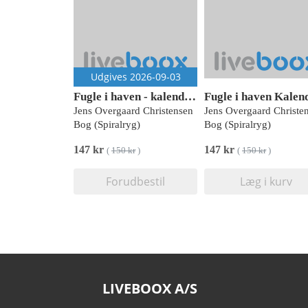
Udgives 2026-09-03
Fugle i haven - kalender 2027
Jens Overgaard Christensen
Jens Overgaard Christe
Bog (Spiralryg)
Bog (Spiralryg)
147 kr
147 kr
(
150 kr
)
(
150 kr
)
Forudbestil
Læg i kurv
LIVEBOOX A/S