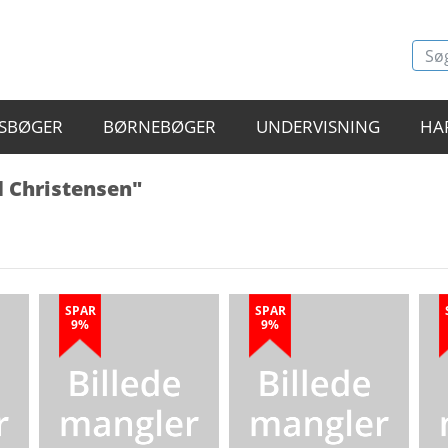
SBØGER
BØRNEBØGER
UNDERVISNING
HA
d Christensen"
SPAR
SPAR
9%
9%