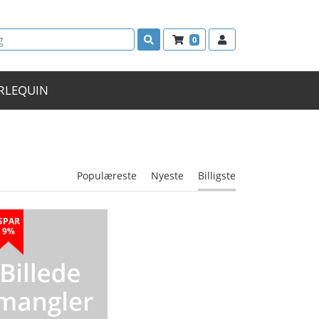
0
RLEQUIN
Populæreste
Nyeste
Billigste
SPAR
9%