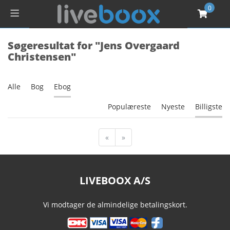
0
Søgeresultat for "Jens Overgaard
Christensen"
Alle
Bog
Ebog
Populæreste
Nyeste
Billigste
«
»
LIVEBOOX A/S
Vi modtager de almindelige betalingskort.