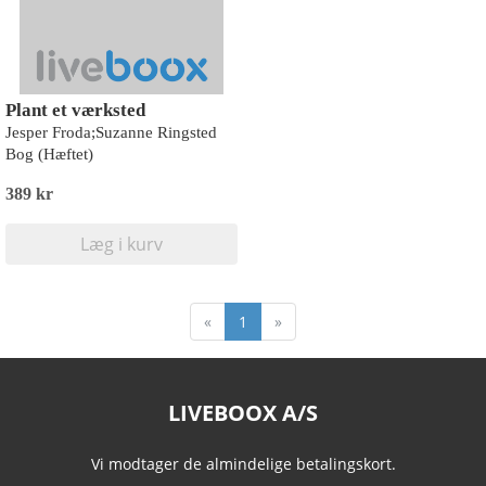
Plant et værksted
Jesper Froda;Suzanne Ringsted
Bog (Hæftet)
389 kr
Læg i kurv
«
1
»
LIVEBOOX A/S
Vi modtager de almindelige betalingskort.