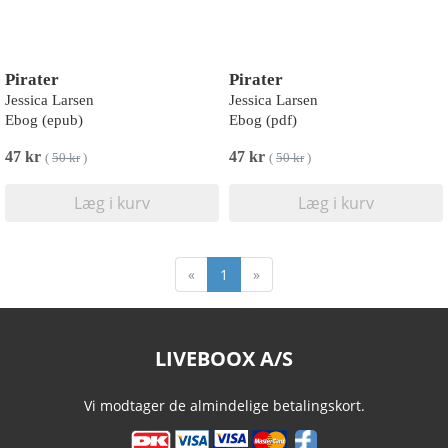
Pirater
Pirater
Jessica Larsen
Jessica Larsen
Ebog (epub)
Ebog (pdf)
47 kr
47 kr
(
50 kr
)
(
50 kr
)
Læg i kurv
Læg i kurv
«
1
»
LIVEBOOX A/S
Vi modtager de almindelige betalingskort.