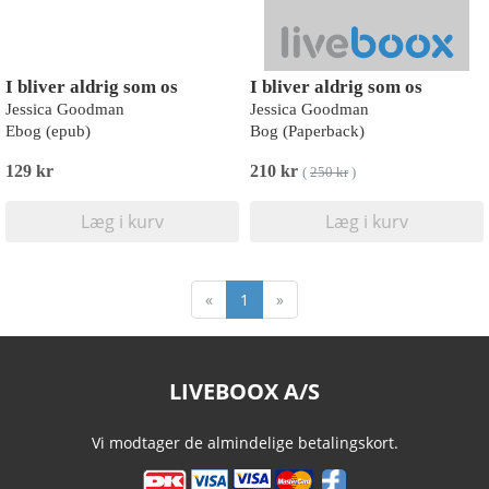
I bliver aldrig som os
I bliver aldrig som os
Jessica Goodman
Jessica Goodman
Ebog (epub)
Bog (Paperback)
129 kr
210 kr
(
250 kr
)
Læg i kurv
Læg i kurv
«
1
»
LIVEBOOX A/S
Vi modtager de almindelige betalingskort.