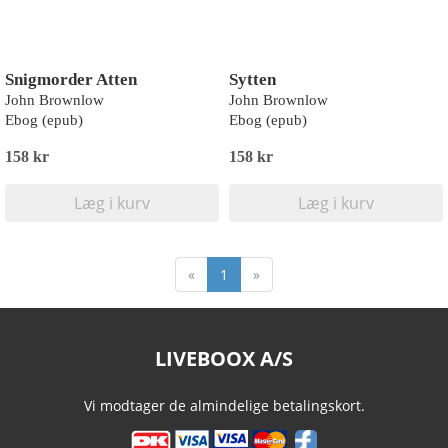
Snigmorder Atten
Sytten
John Brownlow
John Brownlow
Ebog (epub)
Ebog (epub)
158 kr
158 kr
Læg i kurv
Læg i kurv
«
1
»
LIVEBOOX A/S
Vi modtager de almindelige betalingskort.