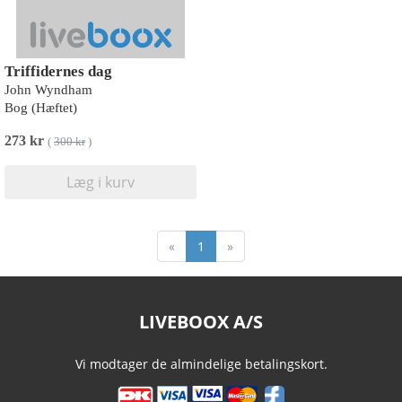
Triffidernes dag
John Wyndham
Bog (Hæftet)
273 kr
(
300 kr
)
Læg i kurv
«
1
»
LIVEBOOX A/S
Vi modtager de almindelige betalingskort.