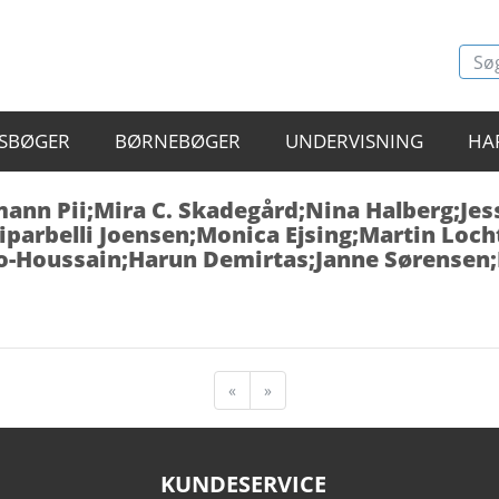
SBØGER
BØRNEBØGER
UNDERVISNING
HA
fmann Pii;Mira C. Skadegård;Nina Halberg;
Riparbelli Joensen;Monica Ejsing;Martin Loc
-Houssain;Harun Demirtas;Janne Sørensen;M
«
»
KUNDESERVICE