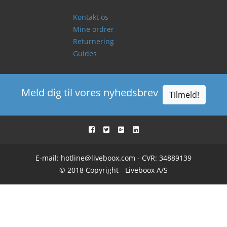
Kontakt os
Mine ordrer
Returnering
Guides
Meld dig til vores nyhedsbrev
Tilmeld!
E-mail:
hotline@liveboox.com
- CVR: 34889139
© 2018 Copyright - Liveboox A/S