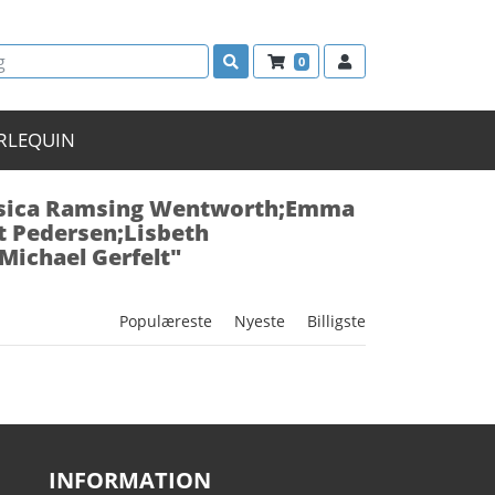
0
RLEQUIN
Jessica Ramsing Wentworth;Emma
ht Pedersen;Lisbeth
ichael Gerfelt"
Populæreste
Nyeste
Billigste
INFORMATION