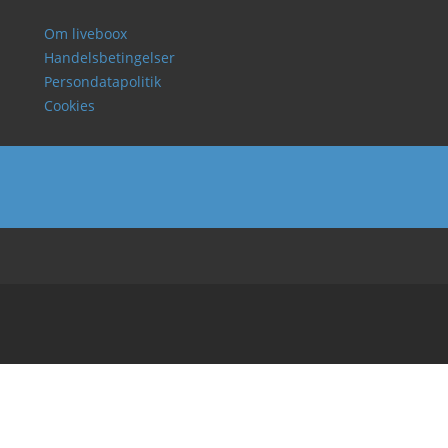
Om liveboox
Handelsbetingelser
Persondatapolitik
Cookies