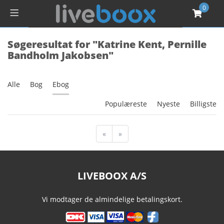
0
Søgeresultat for "Katrine Kent, Pernille
Bandholm Jakobsen"
Alle
Bog
Ebog
Populæreste
Nyeste
Billigste
«
»
LIVEBOOX A/S
Vi modtager de almindelige betalingskort.