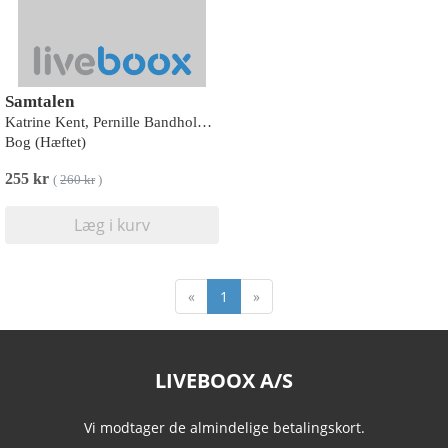
Samtalen
Katrine Kent, Pernille Bandholm Jakobsen
Bog (Hæftet)
255 kr
(
260 kr
)
Læg i kurv
«
1
»
LIVEBOOX A/S
Vi modtager de almindelige betalingskort.