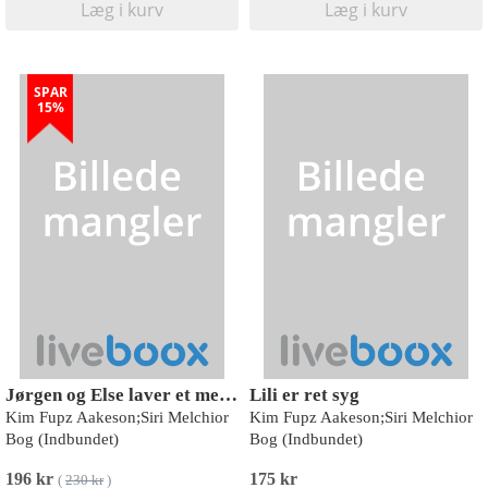
Læg i kurv
Læg i kurv
SPAR
15%
Jørgen og Else laver et menneskebarn eller to
Lili er ret syg
Kim Fupz Aakeson;Siri Melchior
Kim Fupz Aakeson;Siri Melchior
Bog (Indbundet)
Bog (Indbundet)
196 kr
175 kr
(
230 kr
)