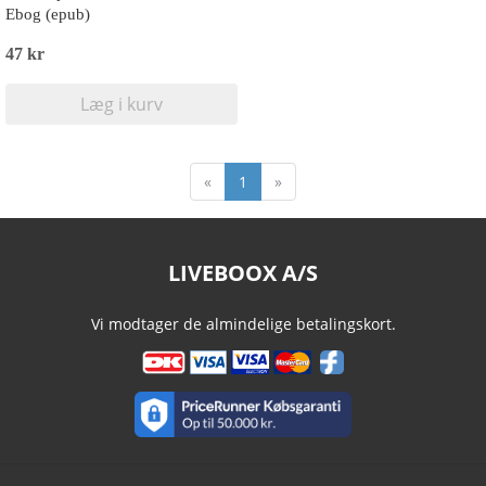
Ebog (epub)
47 kr
Læg i kurv
«
1
»
LIVEBOOX A/S
Vi modtager de almindelige betalingskort.