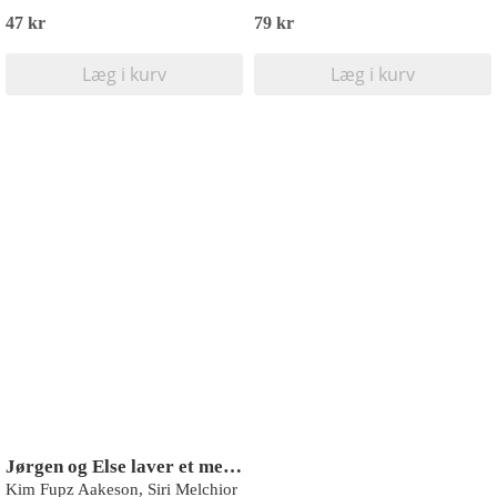
47 kr
79 kr
Læg i kurv
Læg i kurv
Jørgen og Else laver et menneskebarn eller to
Kim Fupz Aakeson, Siri Melchior