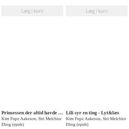
Læg i kurv
Læg i kurv
Prinsessen der altid havde ret
Lili syr en ting - Lyt&læs
Kim Fupz Aakeson, Siri Melchior
Kim Fupz Aakeson, Siri Melchior
Ebog (epub)
Ebog (epub)