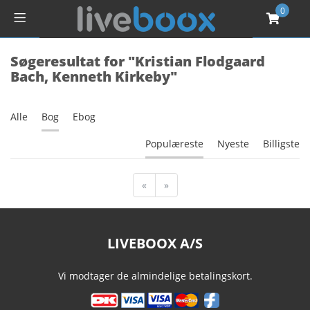
0
Søgeresultat for "Kristian Flodgaard
Bach, Kenneth Kirkeby"
Alle
Bog
Ebog
Populæreste
Nyeste
Billigste
«
»
LIVEBOOX A/S
Vi modtager de almindelige betalingskort.