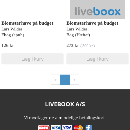
Blomsterhave på budget
Blomsterhave på budget
Lars Wildes
Lars Wildes
Ebog (epub)
Bog (Hæftet)
126 kr
273 kr
(
300 kr
)
Læg i kurv
Læg i kurv
«
1
»
LIVEBOOX A/S
Vi modtager de almindelige betalingskort.