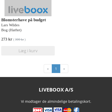
Blomsterhave på budget
Lars Wildes
Bog (Hæftet)
273 kr
(
300 kr
)
Læg i kurv
«
1
»
LIVEBOOX A/S
Vi modtager de almindelige betalingskort.