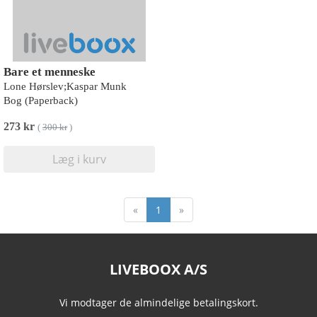
Bare et menneske
Lone Hørslev;Kaspar Munk
Bog (Paperback)
273 kr
(
300 kr
)
Læg i kurv
«
1
»
LIVEBOOX A/S
Vi modtager de almindelige betalingskort.