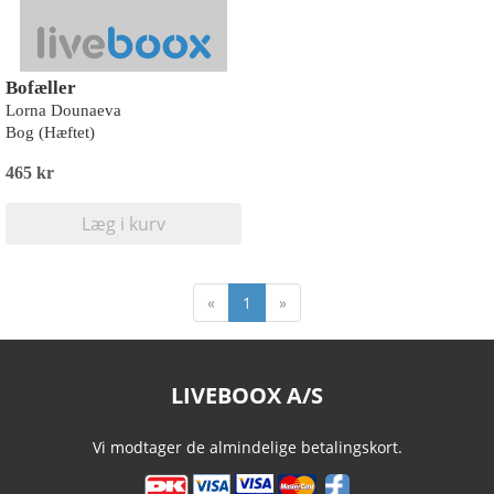
Bofæller
Lorna Dounaeva
Bog (Hæftet)
465 kr
Læg i kurv
«
1
»
LIVEBOOX A/S
Vi modtager de almindelige betalingskort.