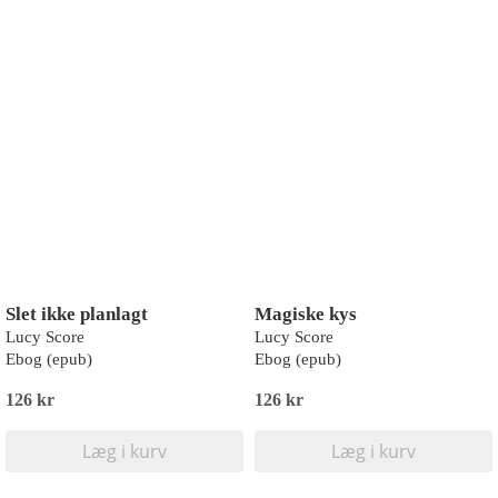
Slet ikke planlagt
Magiske kys
Lucy Score
Lucy Score
Ebog (epub)
Ebog (epub)
126 kr
126 kr
Læg i kurv
Læg i kurv