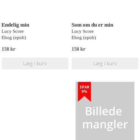
Endelig min
Som om du er min
Lucy Score
Lucy Score
Ebog (epub)
Ebog (epub)
158 kr
158 kr
Læg i kurv
Læg i kurv
SPAR
9%