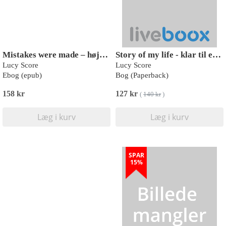
Mistakes were made – højt spil for knuste hjerter
Story of my life - klar til et nyt kapitel
Lucy Score
Lucy Score
Ebog (epub)
Bog (Paperback)
158 kr
127 kr
(
140 kr
)
Læg i kurv
Læg i kurv
SPAR
15%