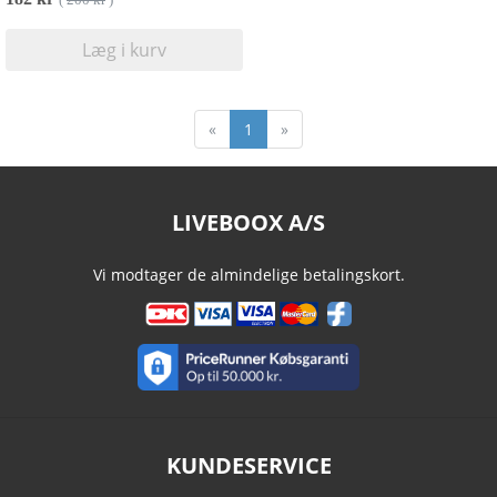
(
200 kr
)
Læg i kurv
«
1
»
LIVEBOOX A/S
Vi modtager de almindelige betalingskort.
KUNDESERVICE