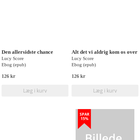
Den allersidste chance
Alt det vi aldrig kom os over
Lucy Score
Lucy Score
Ebog (epub)
Ebog (epub)
126 kr
126 kr
Læg i kurv
Læg i kurv
SPAR
15%