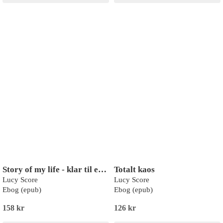
Story of my life - klar til et nyt kapitel
Totalt kaos
Lucy Score
Lucy Score
Ebog (epub)
Ebog (epub)
158 kr
126 kr