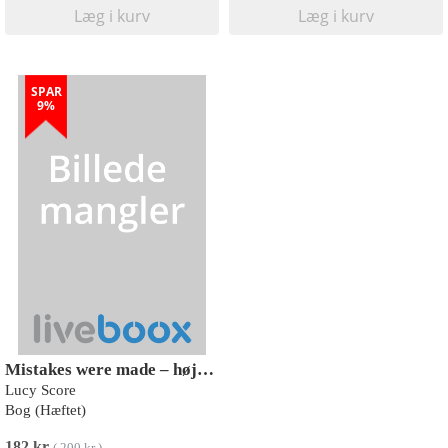
Læg i kurv
Læg i kurv
SPAR
9%
Mistakes were made – højt spil for knuste hjerter
Lucy Score
Bog (Hæftet)
182 kr