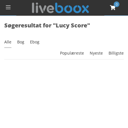
0
Søgeresultat for "Lucy Score"
Alle
Bog
Ebog
Populæreste
Nyeste
Billigste