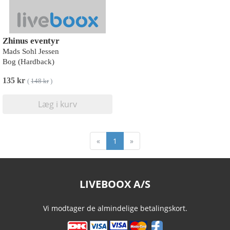
Zhinus eventyr
Mads Sohl Jessen
Bog (Hardback)
135 kr
(
148 kr
)
Læg i kurv
«
1
»
LIVEBOOX A/S
Vi modtager de almindelige betalingskort.