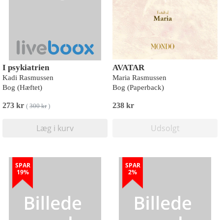
I psykiatrien
AVATAR
Kadi Rasmussen
Maria Rasmussen
Bog (Hæftet)
Bog (Paperback)
273 kr
238 kr
(
300 kr
)
Læg i kurv
Udsolgt
SPAR
SPAR
19%
2%