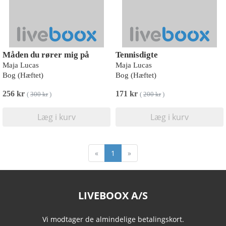
Måden du rører mig på
Tennisdigte
Maja Lucas
Maja Lucas
Bog (Hæftet)
Bog (Hæftet)
256 kr
171 kr
(
300 kr
)
(
200 kr
)
Læg i kurv
Læg i kurv
«
1
»
LIVEBOOX A/S
Vi modtager de almindelige betalingskort.