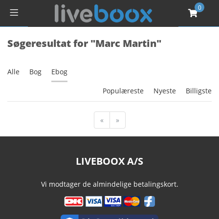
0
Søgeresultat for "Marc Martin"
Alle
Bog
Ebog
Populæreste
Nyeste
Billigste
«
»
LIVEBOOX A/S
Vi modtager de almindelige betalingskort.