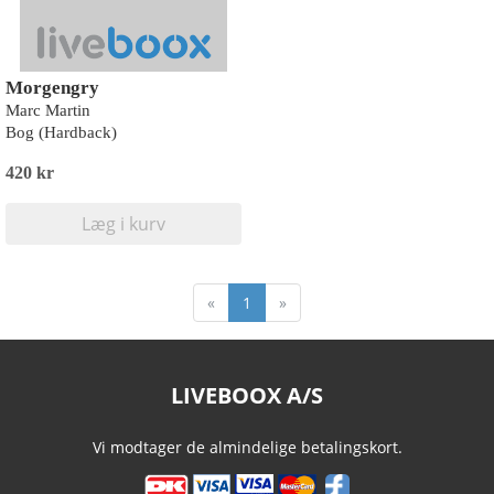
Morgengry
Marc Martin
Bog (Hardback)
420 kr
Læg i kurv
«
1
»
LIVEBOOX A/S
Vi modtager de almindelige betalingskort.