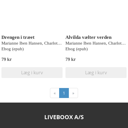
Drengen i træet
Alvilda vælter verden
Marianne Iben Hansen, Charlotte Pardi
Marianne Iben Hansen, Charlotte Pardi
Ebog (epub)
Ebog (epub)
79 kr
79 kr
Læg i kurv
Læg i kurv
«
1
»
LIVEBOOX A/S