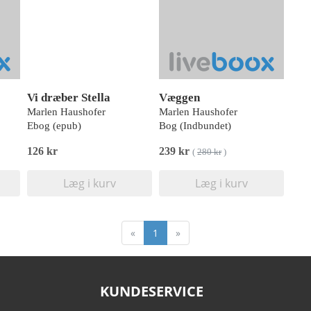
Vi dræber Stella
Væggen
Marlen Haushofer
Marlen Haushofer
Ebog (epub)
Bog (Indbundet)
126 kr
239 kr
(
280 kr
)
Læg i kurv
Læg i kurv
«
1
»
KUNDESERVICE