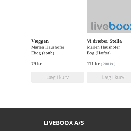
Væggen
Vi dræber Stella
Marlen Haushofer
Marlen Haushofer
Ebog (epub)
Bog (Hæftet)
79 kr
171 kr
(
200 kr
)
Læg i kurv
Læg i kurv
LIVEBOOX A/S