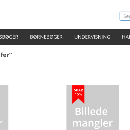
SBØGER
BØRNEBØGER
UNDERVISNING
HA
fer"
SPAR
15%