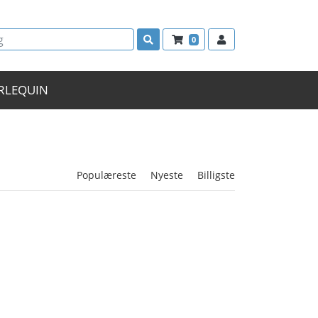
0
RLEQUIN
Populæreste
Nyeste
Billigste