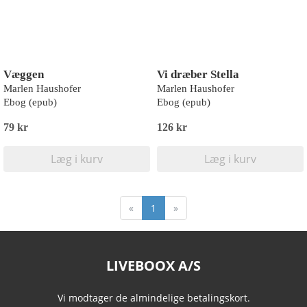
Væggen
Vi dræber Stella
Marlen Haushofer
Marlen Haushofer
Ebog (epub)
Ebog (epub)
79 kr
126 kr
Læg i kurv
Læg i kurv
«
1
»
LIVEBOOX A/S
Vi modtager de almindelige betalingskort.